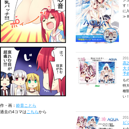
す
に
≫ 8
201
高
大
予
もの
特大
種
い！
作・画：
鈴音ことら
過去の4コマは
こちら
から
201
ビ
お