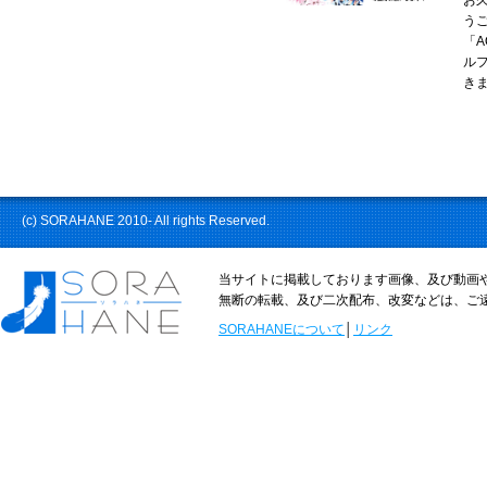
う
「
ル
きま
(c) SORAHANE 2010- All rights Reserved.
当サイトに掲載しております画像、及び動画や
無断の転載、及び二次配布、改変などは、ご
SORAHANEについて
│
リンク