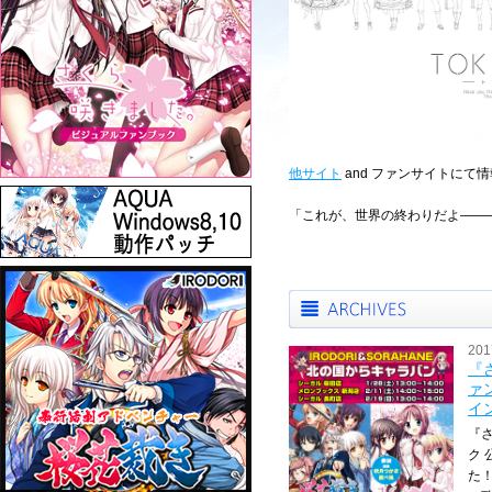
他サイト
and ファンサイトにて
「これが、世界の終わりだよ――
201
『
ァ
イ
『
ク 
た！