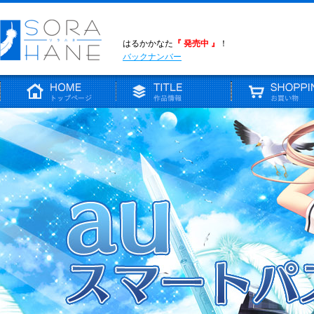
はるかかなた
『 発売中 』
！
バックナンバー
はるかかなた
グッズ販売
さくら、咲きました。
ダウンロード販売
AQUA