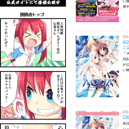
い
発中
201
A
ー
『 
AQ
が公
い物
201
C
本日
ジ